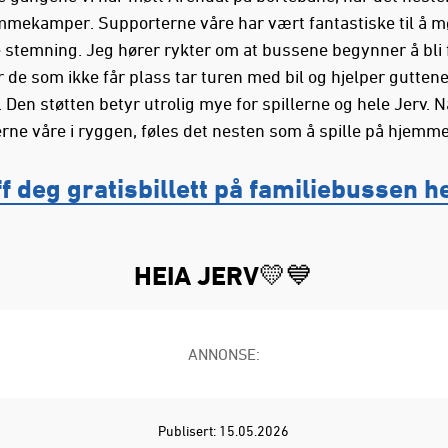
mekamper. Supporterne våre har vært fantastiske til å m
 stemning. Jeg hører rykter om at bussene begynner å bli f
 de som ikke får plass tar turen med bil og hjelper guttene
 Den støtten betyr utrolig mye for spillerne og hele Jerv. N
rne våre i ryggen, føles det nesten som å spille på hjemm
f deg gratisbillett på familiebussen h
HEIA JERV💛💙
ANNONSE:
Publisert: 15.05.2026