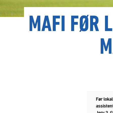
MAFI FØR 
M
Før loka
assistent
Jerv 2. 