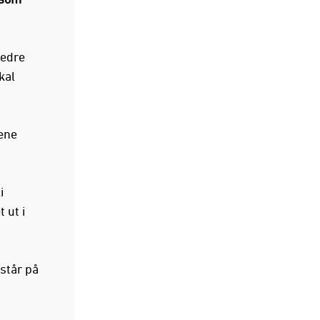
bedre
kal
ene
i
 ut i
står på