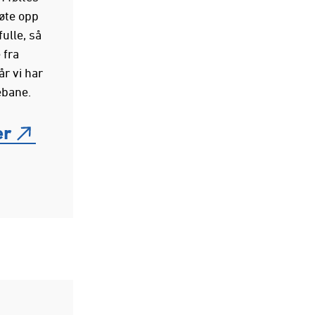
øte opp
ulle, så
 fra
år vi har
ebane.
er