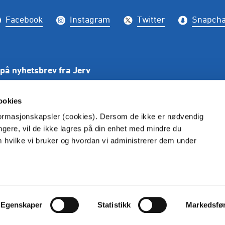
Facebook
Instagram
Twitter
Snapcha
på nyhetsbrev fra Jerv
PÅME
ookies
nformasjonskapsler (cookies). Dersom de ikke er nødvendig
ungere, vil de ikke lagres på din enhet med mindre du
m hvilke vi bruker og hvordan vi administrerer dem under
kke gjengis uten henvisning til Fkjerv.no. Alle bilder er rett
Vilkår og betingelser
Personvern
Egenskaper
Statistikk
Markedsfø