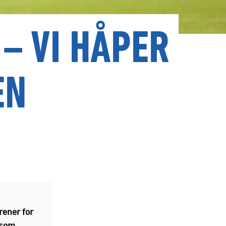
– VI HÅPER
EN
trener for
 som