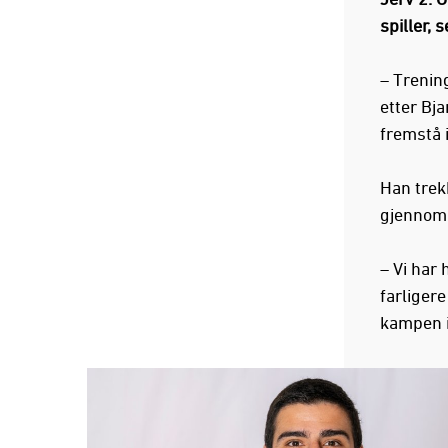
spiller, 
– Trening
etter Bj
fremstå i
Han trek
gjennom
– Vi har
farligere
kampen 