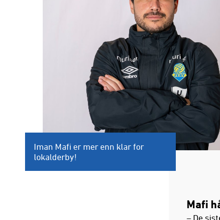
Iman Mafi er mer enn klar for
lokalderby!
Mafi h
– De sis