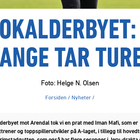
LOKALDERBYET: 
ANGE TAR TUR
Foto: Helge N. Olsen
Forsiden
/
Nyheter
/
lderbyet mot Arendal tok vi en prat med Iman Mafi, som er
trener og toppspillerutvikler på A-laget, i tillegg til hoved
Grimstadgutten, som også har flere sesonger i Jerv-drakta