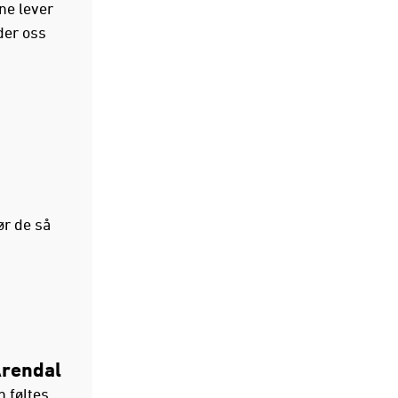
ne lever
eder oss
ør de så
Arendal
n føltes