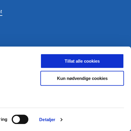
t
LDING
Tillat alle cookies
Kun nødvendige cookies
ighetsbelagt.
ring
Detaljer