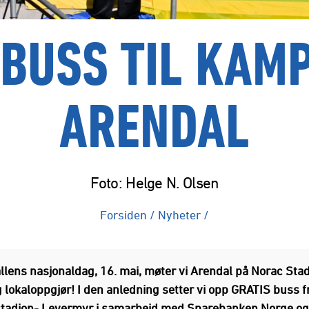
 BUSS TIL KAM
ARENDAL
Foto: Helge N. Olsen
Forsiden
/
Nyheter
/
llens nasjonaldag, 16. mai, møter vi Arendal på Norac Stadi
g lokaloppgjør! I den anledning setter vi opp GRATIS buss fr
stadion- Levermyr i samarbeid med Sparebanken Norge o