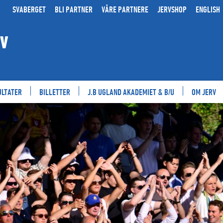
SVABERGET
BLI PARTNER
VÅRE PARTNERE
JERVSHOP
ENGLISH
RV
ULTATER
BILLETTER
J.B UGLAND AKADEMIET & B/U
OM JERV