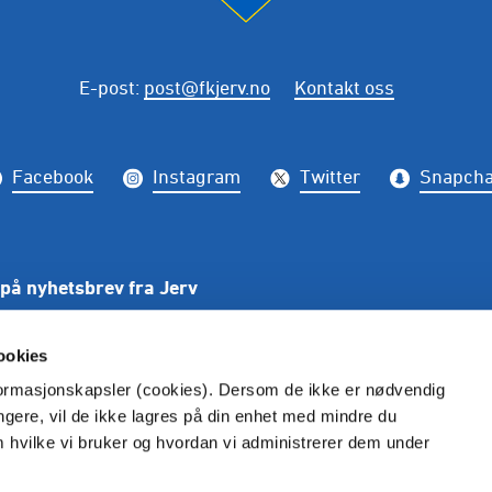
E-post
:
post@fkjerv.no
Kontakt oss
Facebook
Instagram
Twitter
Snapcha
på nyhetsbrev fra Jerv
PÅME
ookies
nformasjonskapsler (cookies). Dersom de ikke er nødvendig
ungere, vil de ikke lagres på din enhet med mindre du
m hvilke vi bruker og hvordan vi administrerer dem under
kke gjengis uten henvisning til Fkjerv.no. Alle bilder er rett