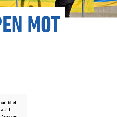
PEN MOT
on til et
a J.J.
g Amazon