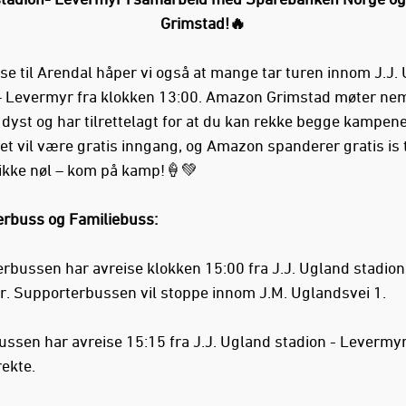
Grimstad!🔥
ise til Arendal håper vi også at mange tar turen innom J.J.
– Levermyr fra klokken 13:00. Amazon Grimstad møter nem
 dyst og har tilrettelagt for at du kan rekke begge kampen
t vil være gratis inngang, og Amazon spanderer gratis is ti
 ikke nøl – kom på kamp!🍦💚
rbuss og Familiebuss:
rbussen har avreise klokken 15:00 fra J.J. Ugland stadion
. Supporterbussen vil stoppe innom J.M. Uglandsvei 1.
ussen har avreise 15:15 fra J.J. Ugland stadion - Levermy
rekte.