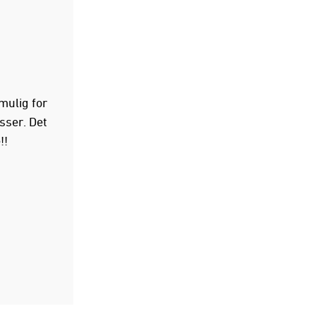
mulig for
sser. Det
!!