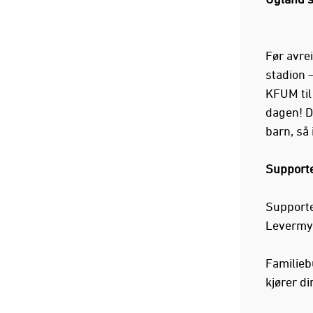
Før avre
stadion 
KFUM til
dagen! De
barn, så
Supporte
Supporte
Levermyr
Familieb
kjører di