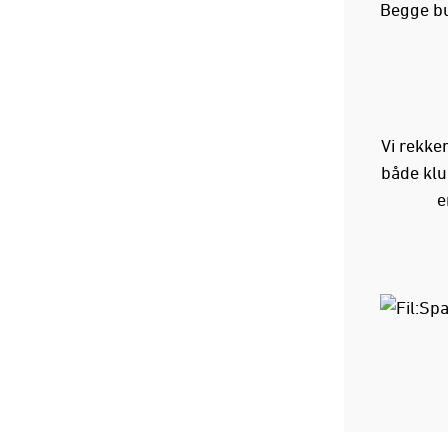
Begge bu
Vi rekke
både klu
e