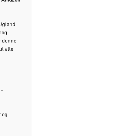
 Ugland
lig
e denne
l alle
 -
r og