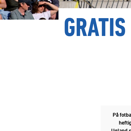
GRATIS
På fotba
hefti
Ugland 