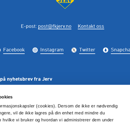
E-post
:
post@fkjerv.no
Kontakt oss
Facebook
Instagram
Twitter
Snapcha
på nyhetsbrev fra Jerv
PÅME
ookies
nformasjonskapsler (cookies). Dersom de ikke er nødvendig
ungere, vil de ikke lagres på din enhet med mindre du
m hvilke vi bruker og hvordan vi administrerer dem under
kke gjengis uten henvisning til Fkjerv.no. Alle bilder er rett