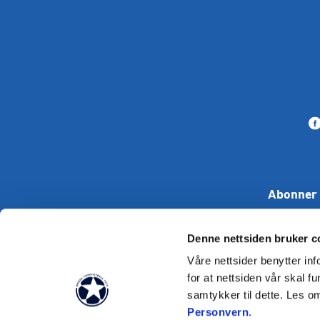
Abonner 
Denne nettsiden bruker c
Våre nettsider benytter i
for at nettsiden vår skal f
samtykker til dette. Les o
Tekst skal i
Personvern
.