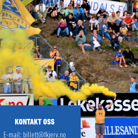
KONTAKT OSS
E-mail:
billett@fkjerv.no