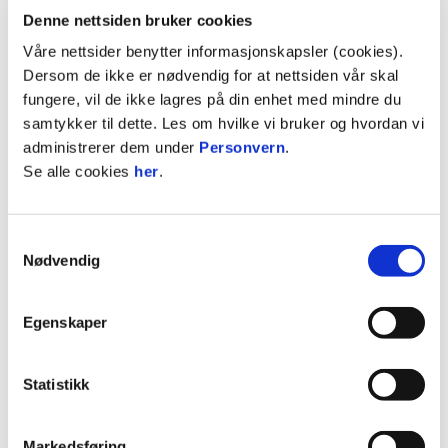
Telefon:
909 17 502
Denne nettsiden bruker cookies
E-post:
carsten@fkjerv.no
Våre nettsider benytter informasjonskapsler (cookies).
Dersom de ikke er nødvendig for at nettsiden vår skal
Per Johnsen - kasserer
fungere, vil de ikke lagres på din enhet med mindre du
samtykker til dette. Les om hvilke vi bruker og hvordan vi
Arve Olsen - leder Huskomitéen
administrerer dem under
Personvern
.
Se alle cookies
her
.
Kåre Strand - styremedlem
Jostein Halvorsen - styremedlem
Samtykkevalg
Nødvendig
Alf Eriksen - styremedlem
Kjell Røyneland - styremedlem
Egenskaper
Arve Olsen - Styremedlem
Statistikk
Aktivitetskalender våren 2026
Markedsføring