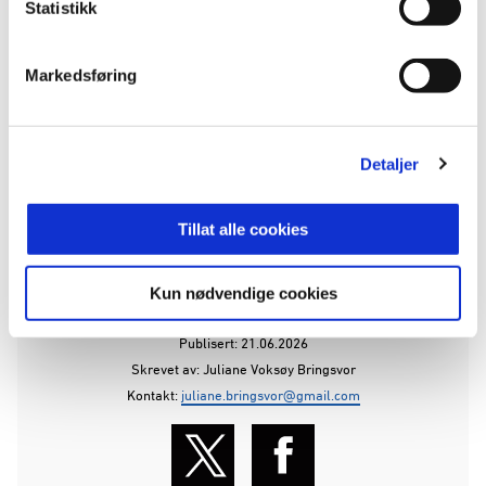
Statistikk
68' ut: Samu Alanko, inn: Markus Syvertsen
Markedsføring
85' ut: Eivind Kolve, inn: Pascal Simba
85' ut: Helge Strand, inn: Javier Sánchez
Detaljer
Vi fortsetter å jobbe på!💛💙
Tillat alle cookies
ANNONSE:
Kun nødvendige cookies
Publisert: 21.06.2026
Skrevet av: Juliane Voksøy Bringsvor
Kontakt:
juliane.bringsvor@gmail.com