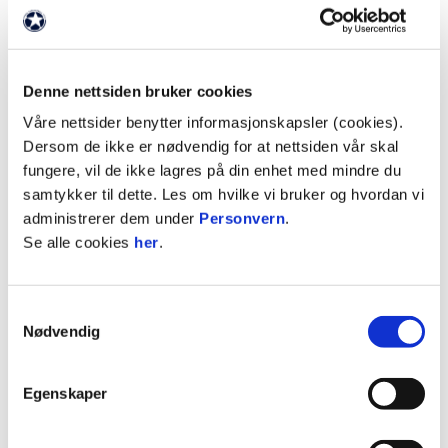
våre muligheter og potensial!
Kampfakta
Denne nettsiden bruker cookies
Mål:
Våre nettsider benytter informasjonskapsler (cookies).
62' André Richstad
Dersom de ikke er nødvendig for at nettsiden vår skal
fungere, vil de ikke lagres på din enhet med mindre du
90' Phillip Syvertsen
samtykker til dette. Les om hvilke vi bruker og hvordan vi
administrerer dem under
Personvern
.
Gult kort:
Se alle cookies
her
.
37' Sander Nordbø
Samtykkevalg
Nødvendig
48' Eivind Kolve
Bytter:
Egenskaper
68' ut: Kebba Badjie, inn: Brage Naustdal