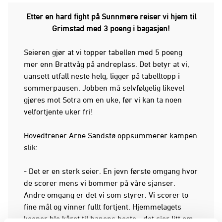
Etter en hard fight på Sunnmøre reiser vi hjem til
Grimstad med 3 poeng i bagasjen!
Seieren gjør at vi topper tabellen med 5 poeng
mer enn Brattvåg på andreplass. Det betyr at vi,
uansett utfall neste helg, ligger på tabelltopp i
sommerpausen. Jobben må selvfølgelig likevel
gjøres mot Sotra om en uke, før vi kan ta noen
velfortjente uker fri!
Hovedtrener Arne Sandstø oppsummerer kampen
slik:
- Det er en sterk seier. En jevn første omgang hvor
de scorer mens vi bommer på våre sjanser.
Andre omgang er det vi som styrer. Vi scorer to
fine mål og vinner fullt fortjent. Hjemmelagets
keeper ble kåret til banens beste - det sier litt om