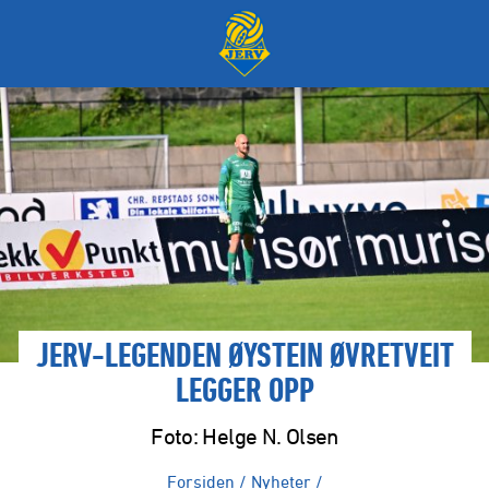
JERV-LEGENDEN ØYSTEIN ØVRETVEIT
LEGGER OPP
Foto: Helge N. Olsen
Forsiden
/
Nyheter
/