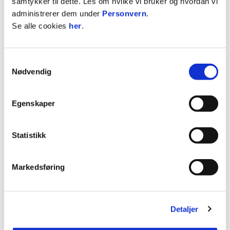
samtykker til dette. Les om hvilke vi bruker og hvordan vi
administrerer dem under
Personvern
.
Øvretveit med en av mange gode inngripener. En
spesialitet av Øvretveit er straffer. Dette fikk han
Se alle cookies
her
.
virkelig vist i opprykkskampen mot Brann, på
Intility Arena.
Samtykkevalg
Nødvendig
Vi takker Øvretveit for innsatsen og flere
minnerike fotballår i Jervdrakta. Vi ønsker også
Egenskaper
Øvretveit masse lykke til videre med satsingen på
jobbkarrieren!💛💙
Statistikk
ANNONSE:
Markedsføring
Publisert: 18.03.2025
Skrevet av: Kamilla Aabel
Detaljer
Kontakt:
kamilla@fkjerv.no