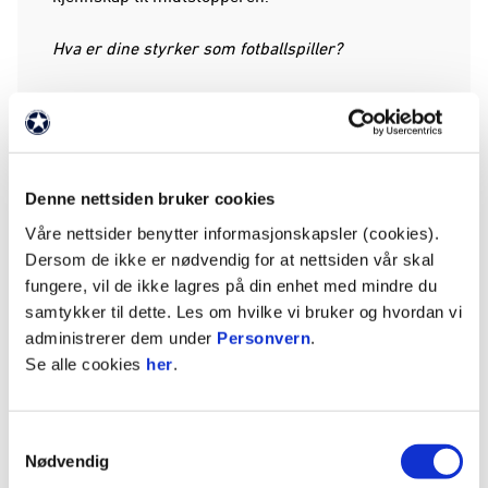
Hva er dine styrker som fotballspiller?
- Jeg er rask, har god fysikk og har en fin
venstrefot. Jeg er også en god duellspiller og leser
spillet godt, forteller Bredeli.
Denne nettsiden bruker cookies
Hvordan ser du på muligheten til spill på Onsdag i
Cupen?
Våre nettsider benytter informasjonskapsler (cookies).
Dersom de ikke er nødvendig for at nettsiden vår skal
- Jeg er klar om jeg får sjansen. Min fysiske form
fungere, vil de ikke lagres på din enhet med mindre du
er god, men det er opp til Sandstø og Co til slutt,
samtykker til dette. Les om hvilke vi bruker og hvordan vi
sier Bredeli og legger ikke skjul på at han elsker å
administrerer dem under
Personvern
.
trene på gress.
Se alle cookies
her
.
- Det er så deilig! Når jeg gikk på College
Samtykkevalg
i USA trente vi kun på gress, og det er rett og slett
Nødvendig
helt nydelig! Jeg elsker det, og dette gleder jeg