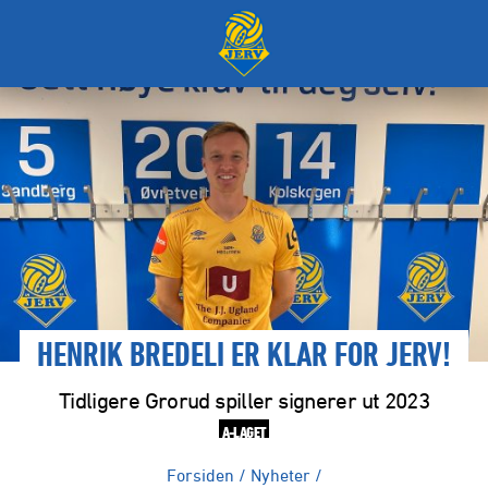
HENRIK BREDELI ER KLAR FOR JERV!
Tidligere Grorud spiller signerer ut 2023
A-LAGET
Forsiden
/
Nyheter
/