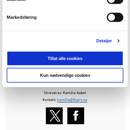
lag.
- Jeg ser frem til å komme i gang!, sier Frode
Markedsføring
Fagermo avslutningsvis.
VI ØNSKER FRODE VELKOMMEN TIL JERV-
Detaljer
FAMILIEN OG VI SER FREM TIL EN SPENNENDE
2025 SESONG MED HAN PÅ LAGET!
Tillat alle cookies
ANNONSE:
Kun nødvendige cookies
Publisert: 05.01.2025
Skrevet av: Kamilla Aabel
Kontakt:
kamilla@fkjerv.no