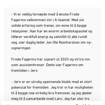
- Vi er veldig fornøyde med å ønske Frode
Fagermo velkommen inn i A-teamet. Med sin
solide erfaring som trener, sin evne til å bygge
relasjoner. Han har en enorm arbeidskapasitet og
tilfører verdifull energi og selvtillit til alle rundt
seg, sier daglig leder Jon Ole Reinhardsen om ny-
signeringen.
Frode Fagermo har signert ut 2025 og vil tre inn
som assistenttrener. Dette sier Fagermo om
fremtiden i Jerv:
- Jerv er en utrolig spennende klubb med et stort
potensial for fremtiden. Jeg tror vi har muligheten
til å bygge noe virkelig bra fremover, og jeg gleder
meg til å samarbeide med Lars. Jeg har stor tro
på at vi kan bli et sterkt og effektivt team.