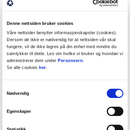
Hvordan ser du på kommende sesong?
Denne nettsiden bruker cookies
- Det er naturlig å sikte mot å være med i
Våre nettsider benytter informasjonskapsler (cookies).
toppstriden. Vi har et solid grunnlag fra forrige
Dersom de ikke er nødvendig for at nettsiden vår skal
sesong, og nå handler det om å jobbe hardt
fungere, vil de ikke lagres på din enhet med mindre du
sammen med en veldig god spillergruppe for å ta
samtykker til dette. Les om hvilke vi bruker og hvordan vi
nye steg.
administrerer dem under
Personvern
.
Se alle cookies
her
.
Hva kan du bidra med i Jerv og hvilke
arbeidsoppgaver skal du bidra med?
Samtykkevalg
- Min ambisjon er å bidra med energi, entusiasme
Nødvendig
og positivitet. Jeg liker å tro at jeg har gode
kommunikative evner og er flink til å se
menneskene rundt meg. I rollen som assistent for
Egenskaper
Lars, vil min viktigste oppgave være å bidra til
utviklingen av spillerne, både individuelt og som
Statistikk