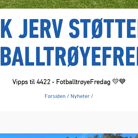
K JERV STØTT
TBALLTRØYEFRE
Vipps til 4422 - FotballtrøyeFredag 💛💙
Forsiden
/
Nyheter
/