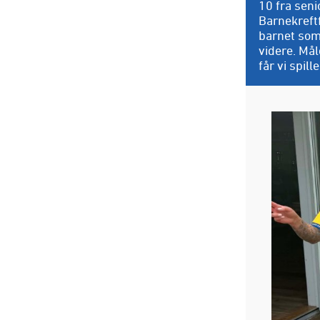
10 fra seni
Barnekreft
barnet som 
videre. Mål
får vi spil