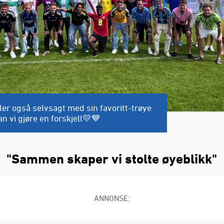
ller også selvsagt med sin favoritt-trøye
 vi gjøre en forskjell💛💙
"Sammen skaper vi stolte øyeblikk"
ANNONSE: