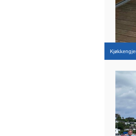
Kjøkkengje