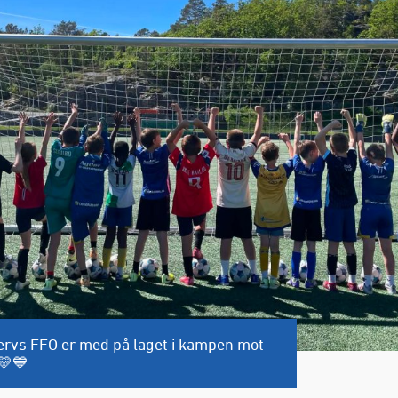
ervs FFO er med på laget i kampen mot
💛💙