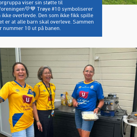
orgruppa viser sin støtte til
foreningen💛💙 Trøye #10 symboliserer
ikke overlevde. Den som ikke fikk spille
et er at alle barn skal overleve. Sammen
ler nummer 10 ut på banen.