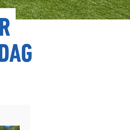
ER
DAG