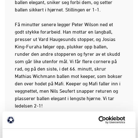
ballen elegant, sniker seg forbi dem, og setter
ballen sikkert i hjørnet. Stillingen er 1-1.
Få minutter senere legger Peter Wilson ned et
godt stykke forarbeid. Han mottar en langball,
presser ut Vard Haugesunds stopper, og Josias
King-Furaha følger opp, plukker opp ballen,
runder den andre stopperen og fyrer av et skudd
som går like utenfor mål. Vi får flere cornere på
rad, og på den siste, i det 66. minutt, skrur
Mathias Wichmann ballen mot keeper, som bokser
den over hodet på Mafi. Keeper og Mafi faller inn i
veggnettet, men Nils Seufert snapper returen og
plasserer ballen elegant i lengste hjørne. Vi tar
ledelsen 2-1!
Bare minutter senere er Vard Haugesund på
farten igjen. Vi er passive i presset, og de får en
upresset skuddmulighet som de utnytter fullt ut.