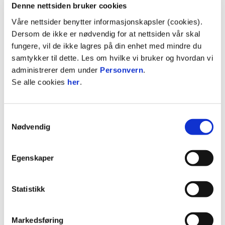
Denne nettsiden bruker cookies
Stillingen er dermed 2-2.
Våre nettsider benytter informasjonskapsler (cookies).
I det 77. minutt får en Vard Haugesund-spiller,
Dersom de ikke er nødvendig for at nettsiden vår skal
Erik Berland sitt andre gule kort for dagen, som
fungere, vil de ikke lagres på din enhet med mindre du
resulterer i rødt. De må dermed spille med ti
samtykker til dette. Les om hvilke vi bruker og hvordan vi
mann de siste 12 ordinære minuttene.
administrerer dem under
Personvern
.
Se alle cookies
her
.
I det 82. spilleminutt er vi frempå igjen. Marius
Trengereid slår en perfekt pasning som Iman Mafi
header vakkert i mål! Vi tar ledelsen 3-2! Men kort
Samtykkevalg
Nødvendig
tid etter er Vard Haugesund på offensiven. De
skyter i tverrliggeren, og vi utnytter sjansen til en
kontring med en offensiv Josias King-Furaha. Han
Egenskaper
setter fart, tar med seg ballen på et imponerende
raid, og utfordrer Vard Haugesund-spilleren, som
blir fintet rett på baken. King-Furaha fortsetter sitt
Statistikk
soloraid, dribler av keeperen og setter ballen
sikkert i mål med en avsluttende kolbe. Vi øker
Markedsføring
ledelsen til 4-2! I siste overtidsekund angriper vi