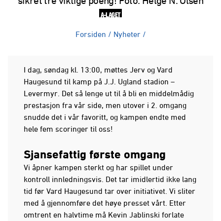
sikret tre viktige poeng! Foto: Helge N. Olsen
A-LAGET
Forsiden
/
Nyheter
/
I dag, søndag kl. 13:00, møttes Jerv og Vard
Haugesund til kamp på J.J. Ugland stadion –
Levermyr. Det så lenge ut til å bli en middelmådig
prestasjon fra vår side, men utover i 2. omgang
snudde det i vår favoritt, og kampen endte med
hele fem scoringer til oss!
Sjansefattig første omgang
Vi åpner kampen sterkt og har spillet under
kontroll innledningsvis. Det tar imidlertid ikke lang
tid før Vard Haugesund tar over initiativet. Vi sliter
med å gjennomføre det høye presset vårt. Etter
omtrent en halvtime må Kevin Jablinski forlate