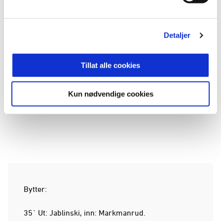
igjen. En presis pasning finner Peter Wilson, som
plasserer ballen i hjørnet og setter det avsluttende
resultatet, 5-2!
Detaljer
Tillat alle cookies
BILDER
VISER: 1 AV 13
Kun nødvendige cookies
Bytter:
35` Ut: Jablinski, inn: Markmanrud.