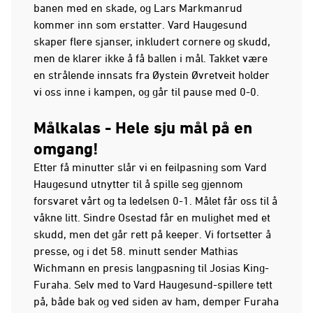
banen med en skade, og Lars Markmanrud
kommer inn som erstatter. Vard Haugesund
skaper flere sjanser, inkludert cornere og skudd,
men de klarer ikke å få ballen i mål. Takket være
en strålende innsats fra Øystein Øvretveit holder
vi oss inne i kampen, og går til pause med 0-0.
Målkalas - Hele sju mål på en
omgang!
Etter få minutter slår vi en feilpasning som Vard
Haugesund utnytter til å spille seg gjennom
forsvaret vårt og ta ledelsen 0-1. Målet får oss til å
våkne litt. Sindre Osestad får en mulighet med et
skudd, men det går rett på keeper. Vi fortsetter å
presse, og i det 58. minutt sender Mathias
Wichmann en presis langpasning til Josias King-
Furaha. Selv med to Vard Haugesund-spillere tett
på, både bak og ved siden av ham, demper Furaha