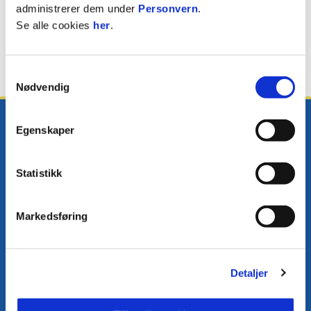
Karl William Moen
administrerer dem under
Personvern
.
Se alle cookies
her
.
ANGREPSSPILLER
Samtykkevalg
Nødvendig
Egenskaper
Statistikk
E-post
:
post@fkjerv.no
Kontakt oss
Markedsføring
Facebook
Instagram
Twitter
Detaljer
Snapchat