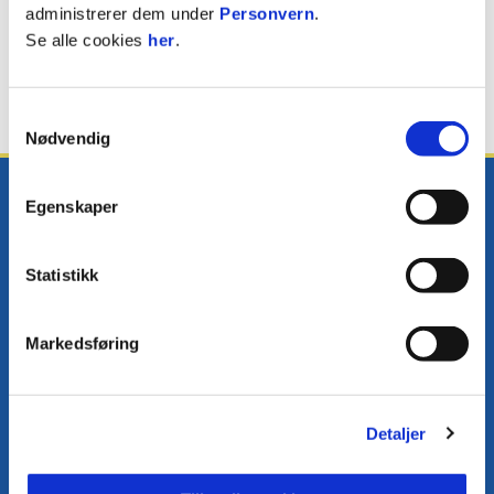
Eirik Skiftenes
administrerer dem under
Personvern
.
Se alle cookies
her
.
FORSVARSSPILLER
Samtykkevalg
Nødvendig
Egenskaper
Statistikk
E-post
:
post@fkjerv.no
Kontakt oss
Markedsføring
Facebook
Instagram
Twitter
Detaljer
Snapchat