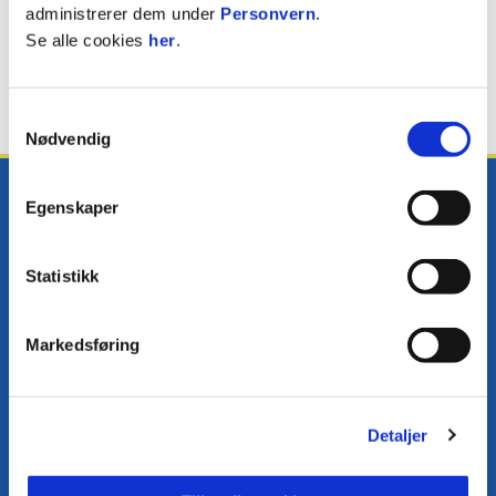
Anton Blandkjenn Frøge
administrerer dem under
Personvern
.
Se alle cookies
her
.
FORSVARSSPILLER
Samtykkevalg
Nødvendig
Egenskaper
Statistikk
E-post
:
post@fkjerv.no
Kontakt oss
Markedsføring
Facebook
Instagram
Twitter
Detaljer
Snapchat