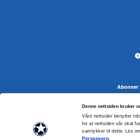
Abonner 
Denne nettsiden bruker c
Våre nettsider benytter i
for at nettsiden vår skal f
samtykker til dette. Les o
Tekst skal i
Personvern
.