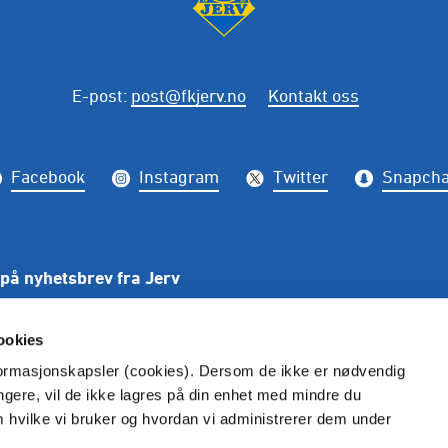
E-post
:
post@fkjerv.no
Kontakt oss
Facebook
Instagram
Twitter
Snapcha
på nyhetsbrev fra Jerv
PÅME
ookies
nformasjonskapsler (cookies). Dersom de ikke er nødvendig
ungere, vil de ikke lagres på din enhet med mindre du
m hvilke vi bruker og hvordan vi administrerer dem under
kke gjengis uten henvisning til Fkjerv.no. Alle bilder er rett