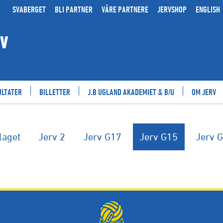
SVABERGET
BLI PARTNER
VÅRE PARTNERE
JERVSHOP
ENGLISH
RV
ULTATER
BILLETTER
J.B UGLAND AKADEMIET & B/U
OM JERV
laget
Jerv 2
Jerv G17
Jerv G15
Jerv 