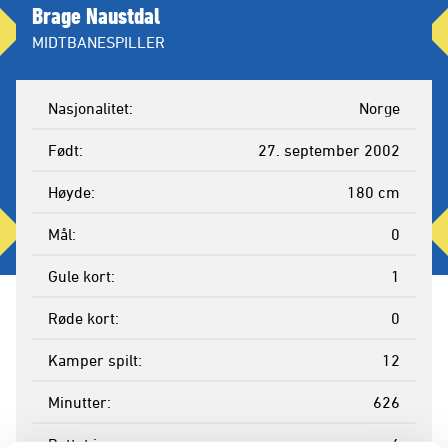
Brage Naustdal
MIDTBANESPILLER
Nasjonalitet
Norge
Født
27. september 2002
Høyde
180 cm
Mål
0
Gule kort
1
Røde kort
0
Kamper spilt
12
Minutter
626
Byttet inn
6