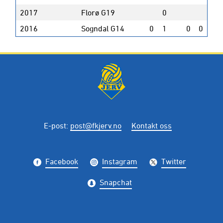
2017
Florø G19
0
2016
Sogndal G14
0
1
0
0
E-post
:
post@fkjerv.no
Kontakt oss
Facebook
Instagram
Twitter
Snapchat