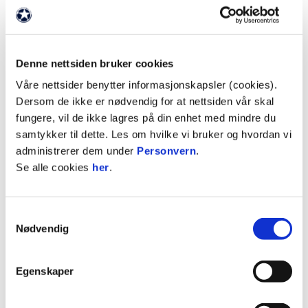
Byttet ut
1
På benken
7
Denne nettsiden bruker cookies
Våre nettsider benytter informasjonskapsler (cookies).
STATISTIKK
Dersom de ikke er nødvendig for at nettsiden vår skal
fungere, vil de ikke lagres på din enhet med mindre du
Sesong
Lag
K
M
A
G
R
samtykker til dette. Les om hvilke vi bruker og hvordan vi
2025 / 2026
Ull/Kisa
1
0
0
0
administrerer dem under
Personvern
.
Se alle cookies
her
.
2026
Jerv
12
0
1
0
2025
Ull/Kisa
2
0
0
0
Samtykkevalg
2025
Ull/Kisa
25
1
3
0
Nødvendig
2024
Ull/Kisa
1
0
0
0
2024
Ull/Kisa
2
0
0
0
Egenskaper
2024
Ull/Kisa
26
1
1
0
2023
Strømmen
2
0
1
0